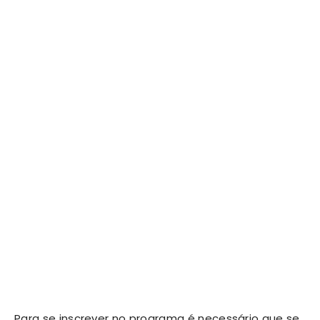
Para se inscrever no programa é necessário que se